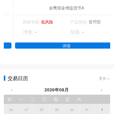
金鹰现金增益货币A
风险等级:
低风险
产品类别:
货币型
净值:
-
估值:
-
-
-
详情
交易日历
更多>>
‹
2026年08月
›
日
一
二
三
四
五
六
26
27
28
29
30
31
1