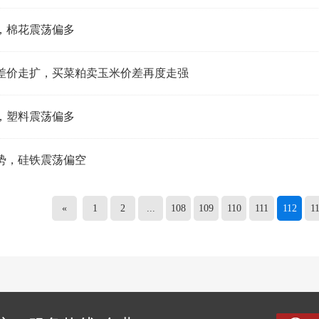
，棉花震荡偏多
差价走扩，买菜粕卖玉米价差再度走强
，塑料震荡偏多
势，硅铁震荡偏空
«
1
2
...
108
109
110
111
112
1