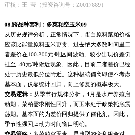
审核：王
莹（投资咨询号：
Z0017889）
08.跨品种套利：多菜粕空玉米09
从历史规律分析，正常情况下，蛋白原料菜粕价格
应该比能量原料玉米更贵。过去绝大多数时间里二
者差价在
100-300元/吨区间波动。较少出现价差倒
挂至 -40元/吨附近现象。因此，目前二者差价已经
处于历史最低分位附近。这种极端偏离即使不考虑
基本面，仅靠统计回归，向上修复的概率极大。
交易逻辑：
从季节行规律分析，
4月是水产养殖启
动期，菜粕需求刚性回升，而玉米处于政策托底震
荡期。基本面的为差价回归提供了催化剂。因此，
季节性强回归动力时间窗口明确。
交易策略：
多菜粕空玉米，是典型的套利组合对，