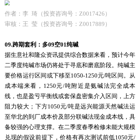
作者：李
琦（投资咨询号：
Z0017426）
审核：王
莹（投资咨询号：
Z0017889）
09.跨期套利：多09空01纯碱
据生意社和隆众资讯提供综合数据来看，预计今年
二季度纯碱市场仍将处于寻底和磨底阶段。纯碱主
要价格运行区间或下移至
1050-1250元/吨区间。从
成本端来看，1250元/吨附近是氨碱法完全成本
线，也是盈亏平衡线或套保盘密集介入区间，上方
阻力较大；下方1050元/吨是远兴能源天然碱法运
至华北的到厂成本价及部分联碱法现金成本线，具
备较强的心理支撑。在二季度春季检修未能大规模
兑现的假设前提下，价格有再次测试前低1050元/