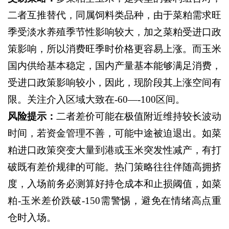
二者互推替代，同属饲料类品种，由于菜粕需求旺
季受淡水养殖季节性影响较大，加之菜粕受进口政
策影响，所以消费旺季时价格更容易上涨。而玉米
国内供给基本稳定，国内产量基本能够满足消费，
受进口政策影响较小，因此，现阶段其上涨空间有
限。关注介入区域大致在
-60—-100区间。
风险提示：
二者差价可能在极值附近维持较长波动
时间，若资金管理不善，可能中途被迫退出。如菜
粕进口政策突变大量到港或玉米突发性减产，有打
破既有差价规律的可能。热门策略往往伴随高拥挤
度，入场前务必测算好持仓成本和止损阈值，如菜
粕
-玉米差价跌破-150需警惕，避免在情绪高点重
仓时入场。