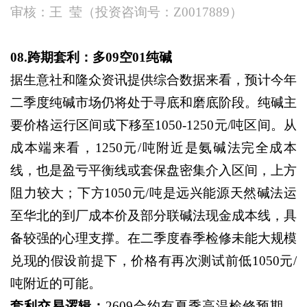
审核：王
莹（投资咨询号：
Z0017889）
08.跨期套利：多09空01纯碱
据生意社和隆众资讯提供综合数据来看，预计今年
二季度纯碱市场仍将处于寻底和磨底阶段。纯碱主
要价格运行区间或下移至
1050-1250元/吨区间。从
成本端来看，1250元/吨附近是氨碱法完全成本
线，也是盈亏平衡线或套保盘密集介入区间，上方
阻力较大；下方1050元/吨是远兴能源天然碱法运
至华北的到厂成本价及部分联碱法现金成本线，具
备较强的心理支撑。在二季度春季检修未能大规模
兑现的假设前提下，价格有再次测试前低1050元/
吨附近的可能。
套利交易逻辑
：
2609合约有夏季高温检修预期，