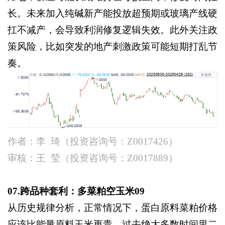
长。未来加入纯碱新产能投放超预期或玻璃产线硬
扛不减产，会导致利润修复逻辑失效。此外关注政
策风险，比如突发的地产刺激政策可能短期打乱节
奏。
作者：李
琦（投资咨询号：
Z0017426）
审核：王
莹（投资咨询号：
Z0017889）
07.跨品种套利：多菜粕空玉米09
从历史规律分析，正常情况下，蛋白原料菜粕价格
应该比能量原料玉米更贵。过去绝大多数时间里二