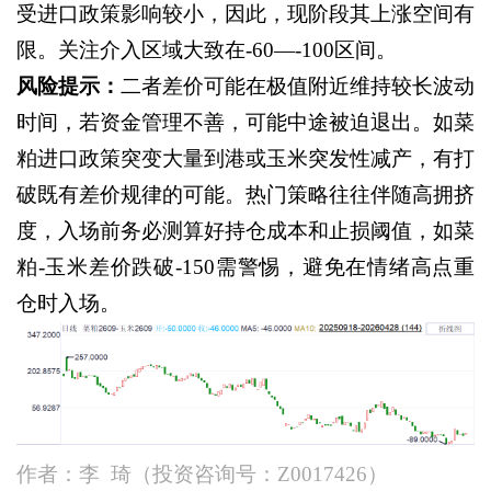
受进口政策影响较小，因此，现阶段其上涨空间有
限。关注介入区域大致在
-60—-100区间。
风险提示：
二者差价可能在极值附近维持较长波动
时间，若资金管理不善，可能中途被迫退出。如菜
粕进口政策突变大量到港或玉米突发性减产，有打
破既有差价规律的可能。热门策略往往伴随高拥挤
度，入场前务必测算好持仓成本和止损阈值，如菜
粕
-玉米差价跌破-150需警惕，避免在情绪高点重
仓时入场。
作者：李
琦（投资咨询号：
Z0017426）