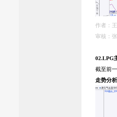
作者：
审核：
02.L
截至前
走势分