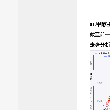
01.甲
截至前
走势分