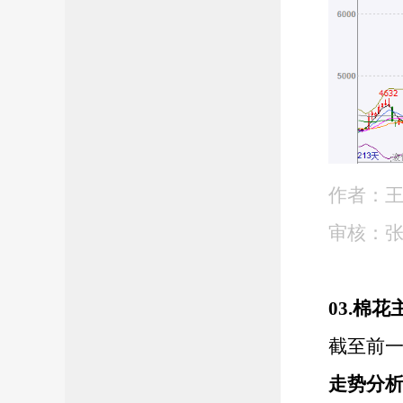
作者：
审核：
03.棉
截至前
走势分