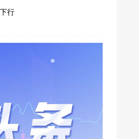
势下行
57