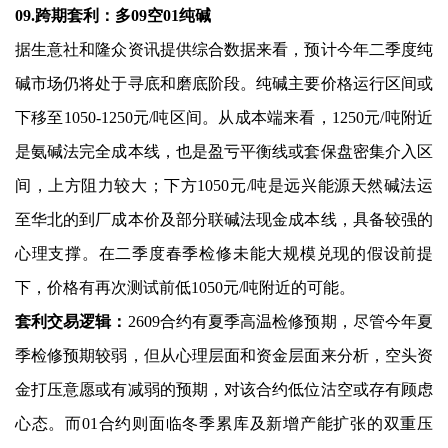
09.跨期套利：多09空01纯碱
据生意社和隆众资讯提供综合数据来看，预计今年二季度纯
碱市场仍将处于寻底和磨底阶段。纯碱主要价格运行区间或
下移至1050-1250元/吨区间。从成本端来看，1250元/吨附近
是氨碱法完全成本线，也是盈亏平衡线或套保盘密集介入区
间，上方阻力较大；下方1050元/吨是远兴能源天然碱法运
至华北的到厂成本价及部分联碱法现金成本线，具备较强的
心理支撑。在二季度春季检修未能大规模兑现的假设前提
下，价格有再次测试前低1050元/吨附近的可能。
套利交易逻辑：
2609合约有夏季高温检修预期，尽管今年夏
季检修预期较弱，但从心理层面和资金层面来分析，空头资
金打压意愿或有减弱的预期，对该合约低位沽空或存有顾虑
心态。而01合约则面临冬季累库及新增产能扩张的双重压