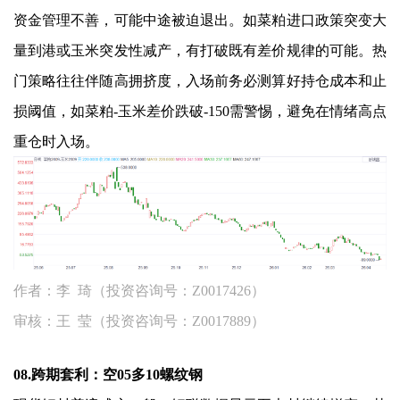
资金管理不善，可能中途被迫退出。如菜粕进口政策突变大
量到港或玉米突发性减产，有打破既有差价规律的可能。热
门策略往往伴随高拥挤度，入场前务必测算好持仓成本和止
损阈值，如菜粕-玉米差价跌破-150需警惕，避免在情绪高点
重仓时入场。
作者：李 琦（投资咨询号：Z0017426）
审核：王 莹（投资咨询号：Z0017889）
08.跨期套利：空05多10螺纹钢