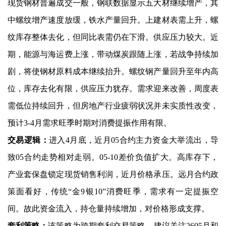
现货钢材普遍成交一般，钢联数据显示五大材继续增产，其
中螺纹增产速度放缓，铁水产量回升。上建材表需上升，螺
纹库存整体去化，但同比表需仍在下滑。供应压力较大。近
期，能源与海运费上涨，带动煤炭跟随上涨，若战争持续加
剧，将使钢材原料成本继续抬升。螺纹钢产量回升至年内高
位，库存去化有限，供应压力犹存。需求迎来改善，周度表
需低位持续回升，但房地产行业疲弱状况并未实质性改变，
预计3-4月需求旺季时期对消费提振作用有限。
交易逻辑：
进入4月底，近月05合约主力资金大举流出，导
致05合约走势相对走弱。05-10差价负值扩大。高库存下，
产业套保盘锁定现货销售利润，近月价格承压。远月合约政
策面看好，传统“金9银10”消费旺季，需求有一定提振空
间。故此资金流入，持仓量持续增加，对价格形成支撑。
套利策略：
该策略为跨期套利交易策略，建议关注2605月和