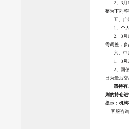
2、3月
整为下列整
五、广
1、个
2、3月
需调整
，多
六、中
1、3月
2、国
日为最后交
请持有
则的持仓进
提示：机构
客服咨询电话