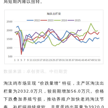
局短期内难以扭转。
数据来源：卓创资讯、中衍期货
淘汰鸡市场呈现 “价跌量增” 特征，主产区淘汰出
栏量为2032.0万只，较前期增加56.0万只。价格
下跌叠加养殖亏损，推动养殖户加快老鸡淘汰节
奏。补栏端持续疲软，月度蛋鸡出苗量为3920.0