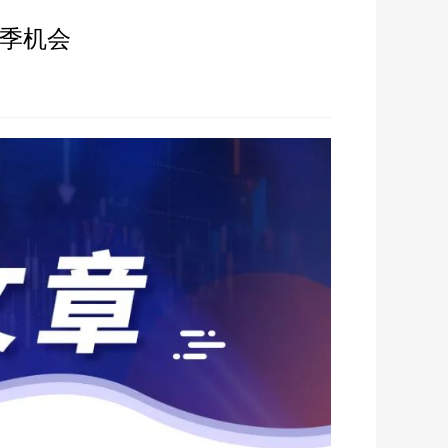
旺季机会
01