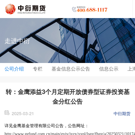
走进中衍
公司介绍
专栏
基金信息公示公告
信息公示
上
转：金鹰添益3个月定期开放债券型证券投资基
金分红公告
2025-03-21
中衍期货
详见金鹰基金管理有限公司公告，公告网址：
http://www.gefund.com.cn/main/gyjy/jyzx/xxpl/lsgg/fhgg/a/20250321/1017