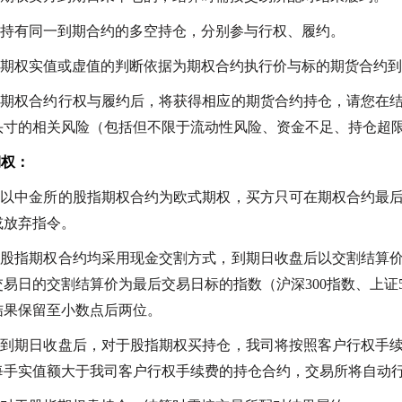
持有同一到期合约的多空持仓，分别参与行权、履约。
）期权实值或虚值的判断依据为期权合约执行价与标的期货合约
）期权合约行权与履约后，将获得相应的期货合约持仓，请您在
头寸的相关风险（包括但不限于流动性风险、资金不足、持仓超
期权：
）以中金所的股指期权合约为欧式期权，买方只可在期权合约最
或放弃指令。
）股指期权合约均采用现金交割方式，到期日收盘后以交割结算
易日的交割结算价为最后交易日标的指数（沪深300指数、上证50
结果保留至小数点后两位。
）到期日收盘后，对于股指期权买持仓，我司将按照客户行权手
每手实值额大于我司客户行权手续费的持仓合约，交易所将自动