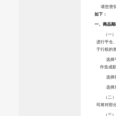
请您密
如下：
一
、商品期
（一）
进行平仓
于行权的
选择
作造成
选择
选择
（二
司将对部
（三）