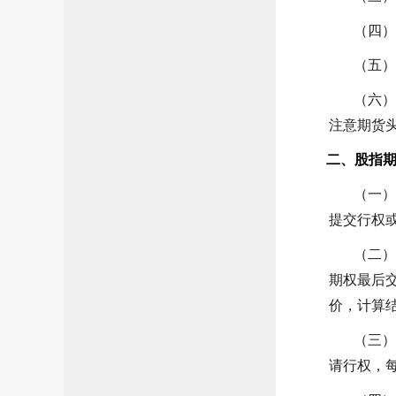
（四）
（五
（六
注意期货
二
、
股指
（一
提交行权
（二
期权最后交
价，计算
（三
请行权，