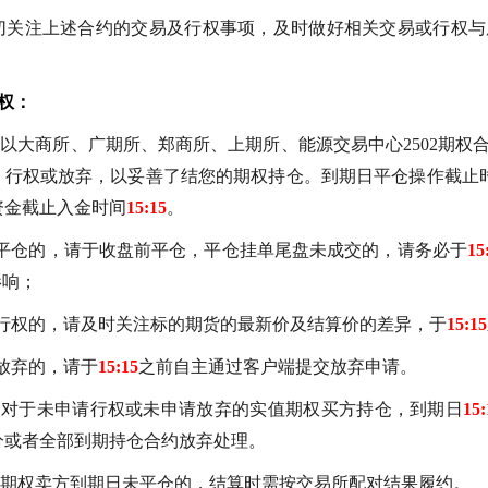
切关注上述合约的交易及行权事项，及时做好相关交易或行权与
权
：
以大商所、广期所、郑商所、上期所、能源交易中心2502期权
、行权或放弃，以妥善了结您的期权持仓。到期日平仓操作截止
资金截止入金时间
15:15
。
平仓的，请于收盘前平仓，平仓挂单尾盘未成交的，请务必于
15
影响；
行权的，请及时关注标的期货的最新价及结算价的差异，于
15:15
放弃的，请于
15:15
之前自主通过客户端提交放弃申请。
）对于未申请行权或未申请放弃的实值期权买方持仓，到期日
15:
分或者全部到期持仓合约放弃处理。
期权卖方到期日未平仓的，结算时需按交易所配对结果履约。