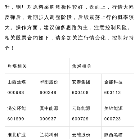
升，钢厂对原料采购积极性较好，盘面上，行情大幅
反弹后，近期步入调整阶段，后续震荡上行的概率较
大。操作方面，建议偏多思路为主，注意控制风险。
相关股票合约如下，请多加关注行情变化，控制好持
仓！
焦煤相关
焦炭相关
山西焦煤
华阳股份
安泰集团
金能科技
000983
600348
600408
603113
潞安环能
冀中能源
云煤能源
美锦能源
601699
000937
600729
000723
淮北矿业
兰花科创
云维股份
陕西黑猫