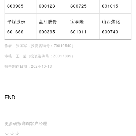
600985
600123
600725
601015
平煤股份
盘江股份
宝泰隆
山西焦化
601666
600395
601011
600740
作者：
张国军（投资咨询号：Z0019540）
审核：王 莹（投资咨询号：Z0017889）
报告制作日期：2024-10-13
END
更多研报详询客户经理
↓↓↓