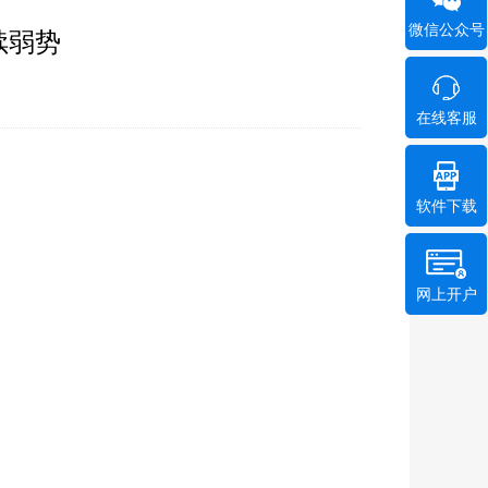
微信公众号
续弱势
15
在线客服
软件下载
网上开户