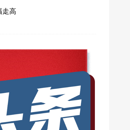
幅走高
38