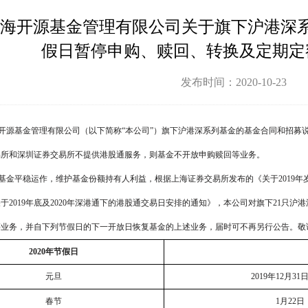
海开源基金管理有限公司关于旗下沪港深系
假日暂停申购、赎回、转换及定期定
发布时间：2020-10-23
开源基金管理有限公司（以下简称“本公司”）旗下沪港深系列基金的基金合同和招募
易所和深圳证券交易所不提供港股通服务，则基金不开放申购赎回等业务。
基金平稳运作，维护基金份额持有人利益，根据上海证券交易所发布的《关于
2019
年
关于
2019
年底及
2020
年深港通下的港股通交易日安排的通知》，本公司对旗下
21
只沪港
等业务，并自下列节假日的下一开放日恢复基金的上述业务，届时可不再另行公告。敬
2020
年节假日
元旦
2019年
12
月
31
春节
1月
22
日