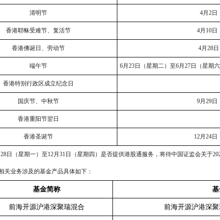
清明节
4月
2
日
香港耶稣受难节、复活节
4月
10
日
香港佛诞日、劳动节
4月
28
日
端午节
6月
23
日（星期二）至
6
月
27
日（星期六
香港特别行政区成立纪念日
国庆节、中秋节
9月
29
日
香港重阳节翌日
香港圣诞节
12月
24
日
月
28
日（星期一）至
12
月
31
日（星期四）是否提供港股通服务，将待中国证监会关于
20
相关业务涉及的基金产品具体如下：
基金简称
基
前海开源沪港深聚瑞混合
前海开源沪港深聚