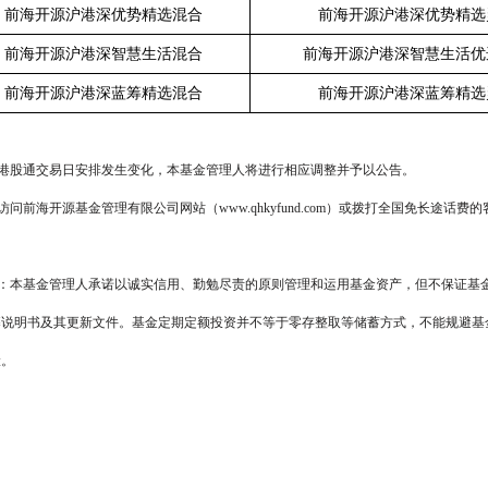
前海开源沪港深优势精选混合
前海开源沪港深优势精选
前海开源沪港深智慧生活混合
前海开源沪港深智慧生活优
前海开源沪港深蓝筹精选混合
前海开源沪港深蓝筹精选
港股通交易日安排发生变化，本基金管理人将进行相应调整并予以公告。
访问前海开源基金管理有限公司网站（
www.qhkyfund.com
）或拨打全国免长途话费的
：本基金管理人承诺以诚实信用、勤勉尽责的原则管理和运用基金资产，但不保证基
募说明书及其更新文件。基金定期定额投资并不等于零存整取等储蓄方式，不能规避基
险。