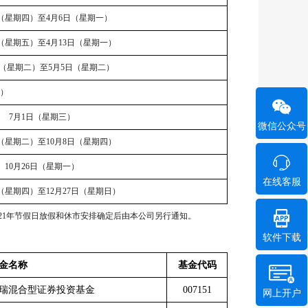
（星期四）至
4
月
6
日（星期一）
（星期五）至
4
月
13
日（星期一）
（星期二）至
5
月
5
日（星期二）
）
7月
1
日（星期三）
微信公众号
（星期二）至
10
月
8
日（星期四）
10月
26
日（星期一）
在线客服
（星期四）至
12
月
27
日（星期日）
21
年节假日放假和休市安排确定后由本公司另行通知。
软件下载
金名称
基金代码
瑞混合型证券投资基金
007151
网上开户