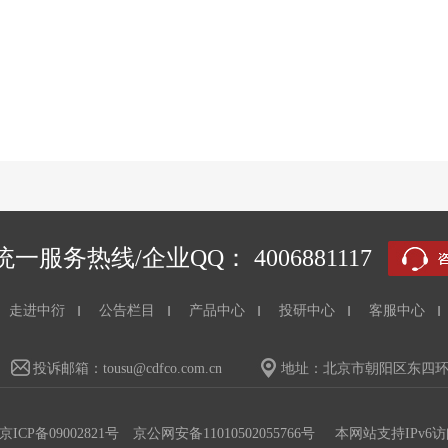
一服务热线/企业QQ： 4006881117
走进中衍
公告栏目
产品中心
投研中心
客服中心
投诉邮箱：tousu@cdfco.com.cn
地址：北京市朝阳区东四环中
京ICP备09002821号
京公网安备11010502055766号
本网站支持IPv6访