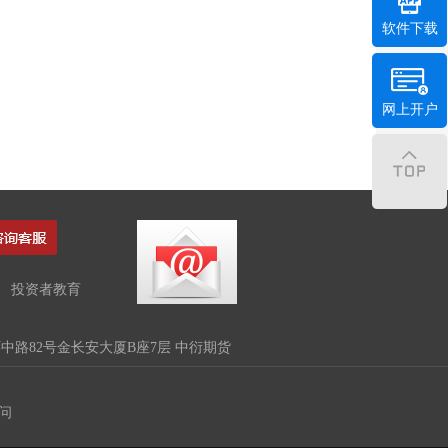
软件下载
网上开户
投资者教育
路82号金长安大厦B座7层 中衍期货
问