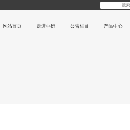
网站首页
走进中衍
公告栏目
产品中心