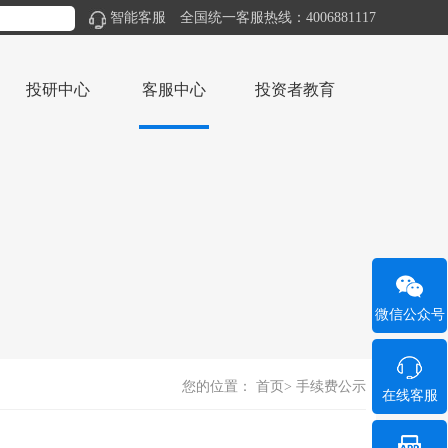
智能客服
全国统一客服热线：4006881117
投研中心
客服中心
投资者教育
微信公众号
您的位置：
首页
手续费公示
在线客服