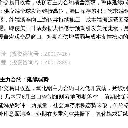
个交易日收盘，铁矿石主力合约横盘震荡，整体延续
：
供应端全球发运维持高位，港口库存累积；需求端
限，终端淡季向上游传导持续施压。成本端海运费回
退。即使美国非农数据大幅低于预期引发美元走弱，
覆盖宏观交易窗口。短期在供增需弱与成本支撑松动
琦（投资咨询号：
Z0017426）
莹（投资咨询号：
Z0017889）
化铝主力合约：延续弱势
个交易日收盘，氧化铝主力合约日内低开震荡，延续
：
几内亚
6月出口管制细则落地预期落空，前期政策
能释放对冲山西减量，社会库存累积态势未改，供给
补库意愿清淡。短期在多重利空共振下，氧化铝或延