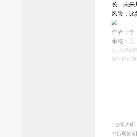
长。未来
风险，比
作者：李
审核：王
以上数据或图
告制作日期：2
1.公司声明
中衍期货有