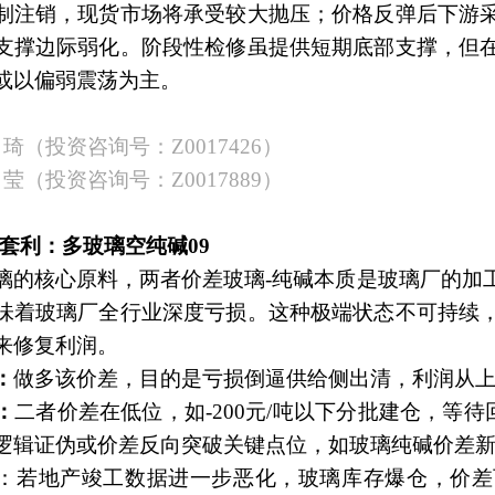
制注销，现货市场将承受较大抛压；价格反弹后下游
支撑边际弱化。阶段性检修虽提供短期底部支撑，但
或以偏弱震荡为主。
琦（投资咨询号：
Z0017426）
莹（投资咨询号：
Z0017889）
种套利：多玻璃空纯碱09
璃的核心原料，两者价差玻璃
-纯碱本质是玻璃厂的加
味着玻璃厂全行业深度亏损。这种极端状态不可持续
来修复利润。
：
做多该价差，目的是亏损倒逼供给侧出清，利润从
：
二者价差在低位，如
-200元/吨以下分批建仓，等待
逻辑证伪或价差反向突破关键点位，如玻璃纯碱价差
：若地产竣工数据进一步恶化，玻璃库存爆仓，价差