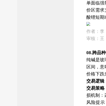
单面临强
价区需求
酸锂短期
作者：李
审核：王
08.跨品
纯碱是玻
区间，意
价格下跌
交易逻辑
交易策略
损机制：
风险提示