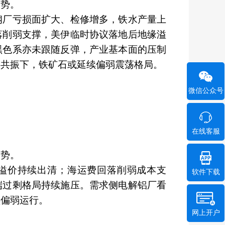
弱势。
钢厂亏损面扩大、检修增多，铁水产量上
落削弱支撑，美伊临时协议落地后地缘溢
黑色系亦未跟随反弹，产业基本面的压制
的共振下，铁矿石或延续偏弱震荡格局。
微信公众号
在线客服
弱势。
溢价持续出清；海运费回落削弱成本支
软件下载
端过剩格局持续施压。需求侧电解铝厂看
续偏弱运行。
网上开户