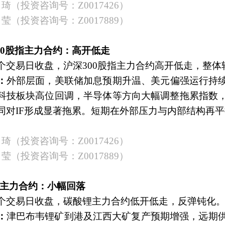
琦（投资咨询号：
Z0017426）
莹（投资咨询号：
Z0017889）
300股指主力合约：高开低走
个交易日收盘，沪深
300股指主力合约高开低走，整体
：
外部层面，美联储加息预期升温、美元偏强运行持
科技板块高位回调，半导体等方向大幅调整拖累指数
同对
IF形成显著拖累。短期在外部压力与内部结构再平
琦（投资咨询号：
Z0017426）
莹（投资咨询号：
Z0017889）
酸锂主力合约：小幅回落
个交易日收盘，碳酸锂主力合约低开低走，反弹钝化
：
津巴布韦锂矿到港及江西大矿复产预期增强，远期