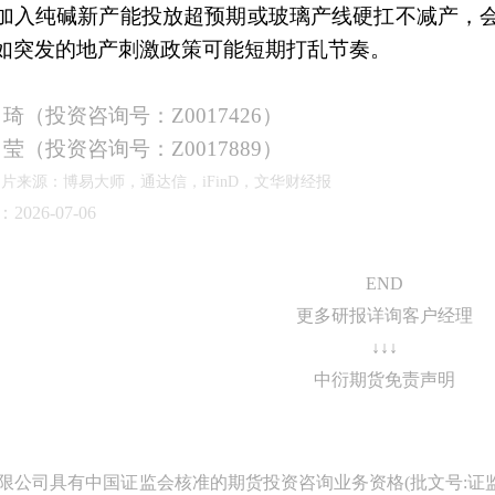
加入纯碱新产能投放超预期或玻璃产线硬扛不减产，
如突发的地产刺激政策可能短期打乱节奏。
琦（投资咨询号：
Z0017426）
莹（投资咨询号：
Z0017889）
片来源：博易大师，通达信，iFinD，文华财经报
026-07-06
END
更多研报详询客户经理
↓↓↓
中衍期货免责声明
限公司具有中国证监会核准的期货投资咨询业务资格(批文号:证监许可[