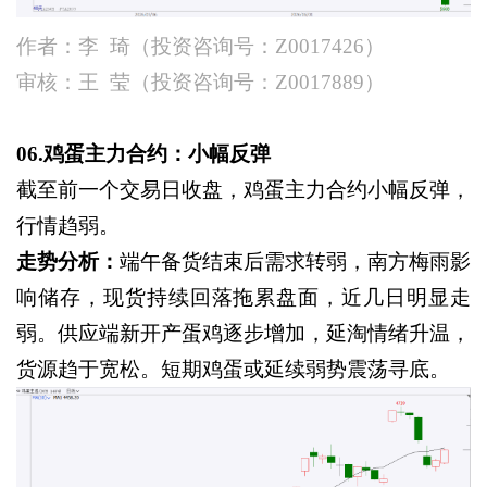
作者：李
琦（投资咨询号：
Z0017426）
审核：王
莹（投资咨询号：
Z0017889）
06.鸡蛋主力合约：小幅反弹
截至前一个交易日收盘，鸡蛋主力合约小幅反弹，
行情趋弱。
走势分析：
端午备货结束后需求转弱，南方梅雨影
响储存，现货持续回落拖累盘面，近几日明显走
弱。供应端新开产蛋鸡逐步增加，延淘情绪升温，
货源趋于宽松。短期鸡蛋或延续弱势震荡寻底。