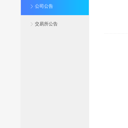
公司公告
交易所公告