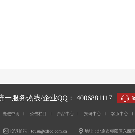
一服务热线/企业QQ： 4006881117
走进中衍
公告栏目
产品中心
投研中心
客服中心
投诉邮箱：tousu@cdfco.com.cn
地址：北京市朝阳区东四环中