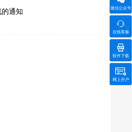
微信公众号
线的通知
在线客服
软件下载
网上开户