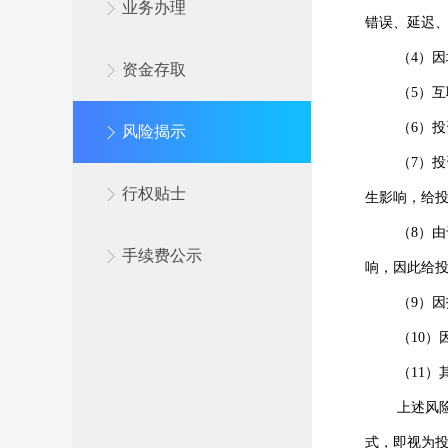
业务办理
错误、延迟
（4）
资金存取
（5）
（6）
风险揭示
（7）
行权贴士
生影响，给
（8）
手续费公示
响，因此给
（9）
（10
（11
上述风
式，即视为