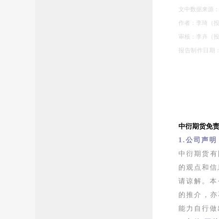
文中数据来源
作者：李琦（投资
审核：李卉（投资
报告制作日期：20
中衍期货免
1.公司声明
中衍期货有
的观点和信
请谅解。本
的推介，亦
能力自行做