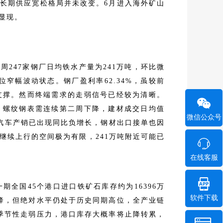
长期供应宽松格局并未改变。6月进入海外矿山
显现。
247家钢厂日均铁水产量为241万吨，环比微
高位窄幅波动状态。钢厂盈利率62.34%，虽较前
支撑。然而终端需求的走弱信号已经较为清晰。
，螺纹钢表需连续第二周下降，建材成交日均值
微信公众号
月汽车产销已出现同比负增长，钢材出口接单也因
继续上行的空间极为有限，241万吨附近可能已
在线客服
全国45个港口进口铁矿石库存约为16396万
软件下载
降，但绝对水平仍处于历史同期高位，全产业链
季节性走弱压力，港口库存大概率将止降转累，