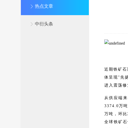
热点文章
中衍头条
近期铁矿石
体呈现"先
进入震荡修
从供应端来
3374.0
万吨，环比
全球铁矿石