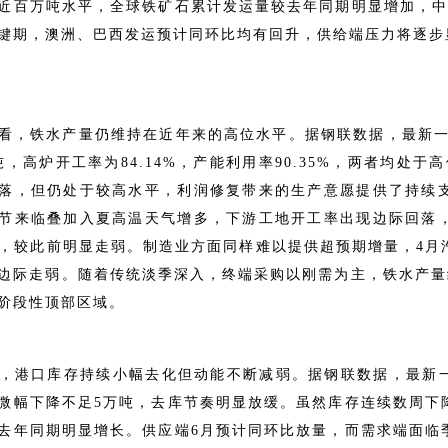
近百万吨水平，全球铁矿石累计发运量较去年同期明显增加，中
键期，澳洲、巴西发运预计同环比均有回升，供给端压力将逐步
看，铁水产量仍维持在近年来的高位水平。据钢联数据，最新一周
万吨，高炉开工率为84.14%，产能利用率90.35%，两者均处于
落，但仍处于较高水平，利润修复带来的生产意愿提供了持续
节来临叠加入夏高温天气增多，下游工地开工率出现边际回落
万吨，较此前明显走弱。制造业方面同样难以提供超预期增量，4
边际走弱。随着传统淡季深入，终端采购以刚需为主，铁水产量
阶段性顶部区域。
，港口库存持续小幅去化但动能不断减弱。据钢联数据，最新一期
微幅下降不足5万吨，去库节奏明显放缓。虽然库存连续数周下
去年同期明显增长。供应端6月预计同环比放量，而需求端面临