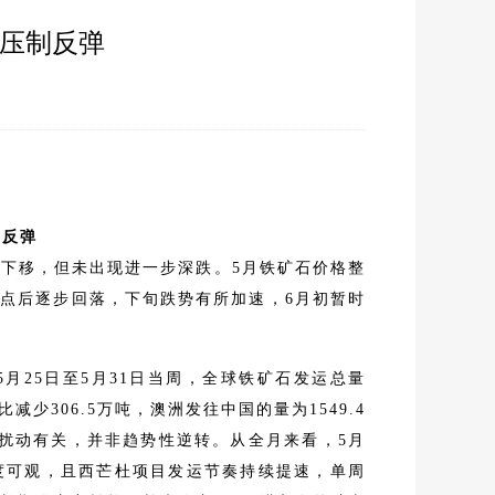
顶压制反弹
07
制反弹
所下移，但未出现进一步深跌。5月铁矿石价格整
高点后逐步回落，下旬跌势有所加速，6月初暂时
月25日至5月31日当周，全球铁矿石发运总量
比减少306.5万吨，澳洲发往中国的量为1549.4
性扰动有关，并非趋势性逆转。从全月来看，5月
度可观，且西芒杜项目发运节奏持续提速，单周