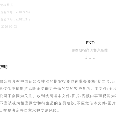
：钢联数据
咨询号：Z0017426）
咨询号：Z0011034）
26-06-03
END
更多研报详询客户经理
↓↓↓
责声明
限公司具有中国证监会核准的期货投资咨询业务资格(批文号:证监许可
息仅供中衍期货风险承受能力合适的签约客户参考。本文件/图
公司不会因为关注、收到或阅读本文件/图片/视频内容而视其为
不应被视为相应期货和衍生品的交易建议,不应凭借本文件/图
出交易决定并自主承担交易风险。