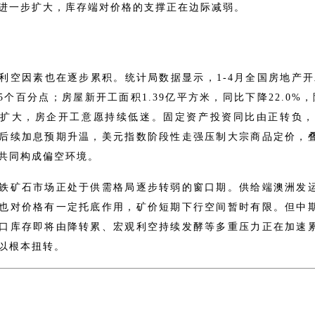
进一步扩大，库存端对价格的支撑正在边际减弱。
利空因素也在逐步累积。统计局数据显示，1-4月全国房地产开发
.5个百分点；房屋新开工面积1.39亿平方米，同比下降22.0
扩大，房企开工意愿持续低迷。固定资产投资同比由正转负，
后续加息预期升温，美元指数阶段性走强压制大宗商品定价，
共同构成偏空环境。
铁矿石市场正处于供需格局逐步转弱的窗口期。供给端澳洲发
也对价格有一定托底作用，矿价短期下行空间暂时有限。但中
口库存即将由降转累、宏观利空持续发酵等多重压力正在加速
以根本扭转。