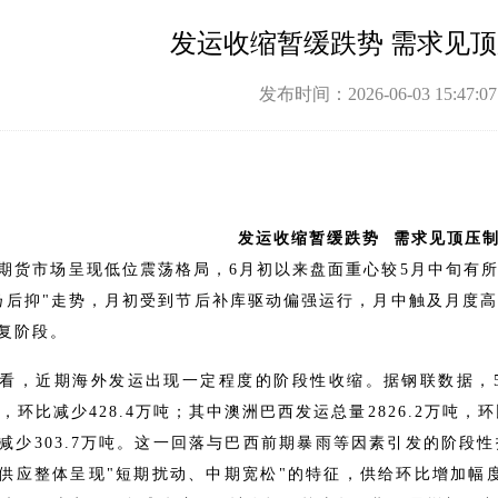
发运收缩暂缓跌势 需求见
发布时间：2026-06-03 15:47:
发运收缩暂缓跌势 需求见顶压
期货市场呈现低位震荡格局，6月初以来盘面重心较5月中旬有
扬后抑"走势，月初受到节后补库驱动偏强运行，月中触及月度
复阶段。
看，近期海外发运出现一定程度的阶段性收缩。据钢联数据，5
万吨，环比减少428.4万吨；其中澳洲巴西发运总量2826.2万吨，环
减少303.7万吨。这一回落与巴西前期暴雨等因素引发的阶段
供应整体呈现"短期扰动、中期宽松"的特征，供给环比增加幅